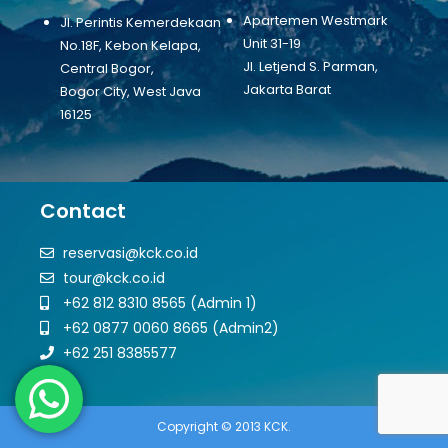
Apartemen Westmark
Jl. Perintis Kemerdekaan
Unit 31-19
No.18F, Kebon Kelapa,
Jl. Letjend S. Parman,
Central Bogor,
Jakarta Barat
Bogor City, West Java
16125
Contact
reservasi@kck.co.id
tour@kck.co.id
+62 812 8310 8565 (Admin 1)
+62 0877 0060 8665 (Admin2)
+62 251 8385577
Copyright © 2013 KCK.