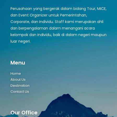
Perusahaan yang bergerak dalam bidang Tour, MICE,
dan Event Organizer untuk Pemerintahan,
Corporate, dan Individu. Staff kami merupakan ahli
dan berpengalaman dalam menangani acara
kelompok dan individu, baik di dalam negeri maupun
luar negeri.
Menu
Home
About Us
Destination
Contact Us
Our Office