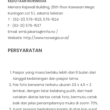
KEDUTAAN NORWEGIA
Menara Rajawali Building, 25th floor Kawasan Mega
Kuningan Lot 5.1, Jakarta Selatan
T : (62-21) 576-1523, 576-1524
F : (62-21) 576-1537
Email: emb.jakarta@mfa.no /
Website: http://www.norwegia.or.id/
PERSYARATAN
Paspor yang masa berlaku lebih dari 6 bulan dari
tanggal kedatangan dan paspor lama.
Pas foto berwarna terbaru ukuran 3,5 x 4,5 = 2
lembar, dengan latar belakang putih, dan hasil
cetakan diatas kertas cetak foto, bermutu cetak
baik dan jelas penampilannya muka di zoom 70%.
Surat sponsor berbahasa Inggris di atas kop surat