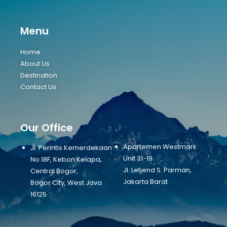
Menu
Home
About Us
Destination
Contact Us
Our Office
Apartemen Westmark
Jl. Perintis Kemerdekaan
Unit 31-19
No.18F, Kebon Kelapa,
Jl. Letjend S. Parman,
Central Bogor,
Jakarta Barat
Bogor City, West Java
16125