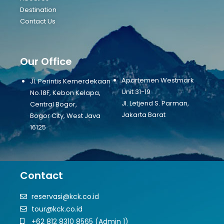
Destination
Contact Us
Our Office
Apartemen Westmark
Jl. Perintis Kemerdekaan
Unit 31-19
No.18F, Kebon Kelapa,
Jl. Letjend S. Parman,
Central Bogor,
Jakarta Barat
Bogor City, West Java
16125
Contact
reservasi@kck.co.id
tour@kck.co.id
+62 812 8310 8565 (Admin 1)