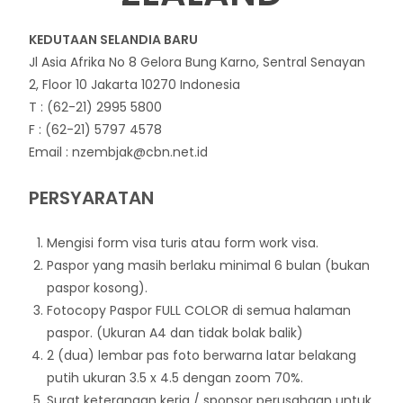
KEDUTAAN SELANDIA BARU
Jl Asia Afrika No 8 Gelora Bung Karno, Sentral Senayan
2, Floor 10 Jakarta 10270 Indonesia
T : (62-21) 2995 5800
F : (62-21) 5797 4578
Email : nzembjak@cbn.net.id
PERSYARATAN
Mengisi form visa turis atau form work visa.
Paspor yang masih berlaku minimal 6 bulan (bukan
paspor kosong).
Fotocopy Paspor FULL COLOR di semua halaman
paspor. (Ukuran A4 dan tidak bolak balik)
2 (dua) lembar pas foto berwarna latar belakang
putih ukuran 3.5 x 4.5 dengan zoom 70%.
Surat keterangan kerja / sponsor perusahaan untuk