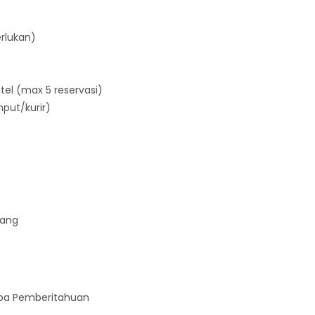
erlukan)
tel (max 5 reservasi)
put/kurir)
rang
npa Pemberitahuan