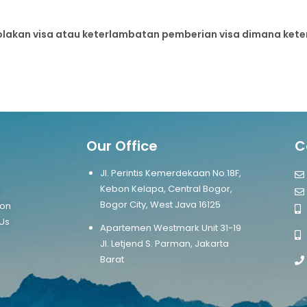
olakan visa atau keterlambatan pemberian visa dimana ket
Our Office
C
Jl. Perintis Kemerdekaan No.18F,
Kebon Kelapa, Central Bogor,
s
Bogor City, West Java 16125
ion
Us
Apartemen Westmark Unit 31-19
Jl. Letjend S. Parman, Jakarta
Barat