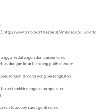
t
//, http://www.ambjakarta.esteri.it/Ambasciata_Jakarta
i tanggal kedatangan dan paspor lama.
embar, dengan latar belakang putih di zoom
rat perusahaan dimana yang bersangkutan
3 bulan terakhir dengan stampel dan
.
irkan fotocopy surat ganti nama.