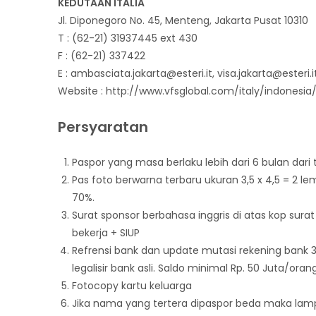
KEDUTAAN ITALIA
Jl. Diponegoro No. 45, Menteng, Jakarta Pusat 10310
T : (62-21) 31937445 ext 430
F : (62-21) 337422
E : ambasciata.jakarta@esteri.it, visa.jakarta@esteri.i
Website : http://www.vfsglobal.com/italy/indonesia
Persyaratan
Paspor yang masa berlaku lebih dari 6 bulan dar
Pas foto berwarna terbaru ukuran 3,5 x 4,5 = 2 l
70%.
Surat sponsor berbahasa inggris di atas kop su
bekerja + SIUP
Refrensi bank dan update mutasi rekening bank 
legalisir bank asli. Saldo minimal Rp. 50 Juta/orang
Fotocopy kartu keluarga
Jika nama yang tertera dipaspor beda maka lamp