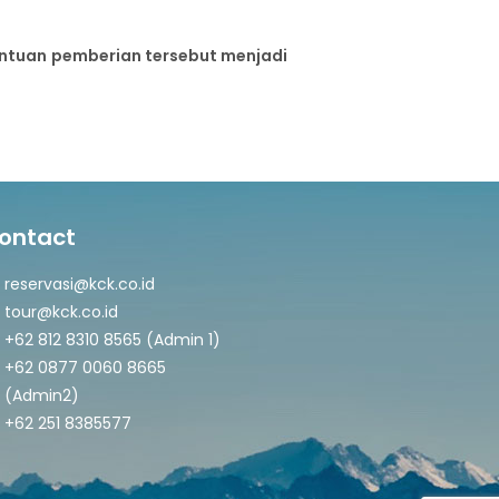
entuan
pemberian tersebut menjadi
ontact
reservasi@kck.co.id
tour@kck.co.id
+62 812 8310 8565 (Admin 1)
+62 0877 0060 8665
(Admin2)
+62 251 8385577