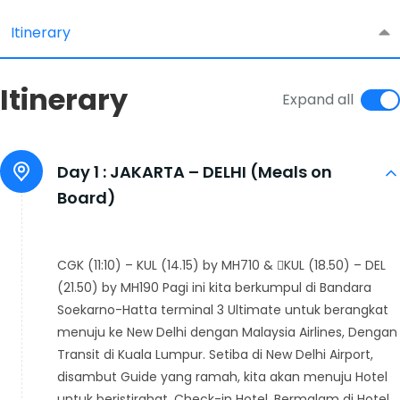
Itinerary
Itinerary
Expand all
Day 1 :
JAKARTA – DELHI (Meals on
Board)
CGK (11:10) – KUL (14.15) by MH710 & KUL (18.50) – DEL
(21.50) by MH190 Pagi ini kita berkumpul di Bandara
Soekarno-Hatta terminal 3 Ultimate untuk berangkat
menuju ke New Delhi dengan Malaysia Airlines, Dengan
Transit di Kuala Lumpur. Setiba di New Delhi Airport,
disambut Guide yang ramah, kita akan menuju Hotel
untuk beristirahat. Check-in Hotel. Bermalam di Hotel