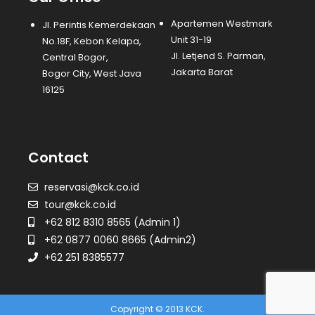
Apartemen Westmark
Jl. Perintis Kemerdekaan
Unit 31-19
No.18F, Kebon Kelapa,
Jl. Letjend S. Parman,
Central Bogor,
Jakarta Barat
Bogor City, West Java
16125
Contact
reservasi@kck.co.id
tour@kck.co.id
+62 812 8310 8565 (Admin 1)
+62 0877 0060 8665 (Admin2)
+62 251 8385577
Copyright © 2013 KCK.