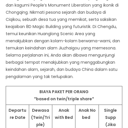
dan kagumi People’s Monument Liberation yang ikonik di
Chongqing. Nikmati pesona sejarah dan budaya di
Ciqikou, sebuah desa tua yang memikat, serta saksikan
keajaiban 8D Magic Building yang futuristik. Di Chengdu,
temui keunikan Huanglong Scenic Area yang
menakjubkan dengan kolam-kolam berwarna-warni, dan
temukan keindahan alam Jiuzhaigou yang memesona.
Selama perjalanan ini, Anda akan dibawa mengunjungi
berbagai tempat menakjubkan yang menggabungkan
keindahan alam, sejarah, dan budaya China dalam satu
pengalaman yang tak terlupakan.
BIAYA PAKET PER ORANG
*based on twin/triple share*
Departu
Dewasa
Anak
Anak No
Single
re Date
(Twin/Tri
with Bed
bed
Supp
ple)
(Jika