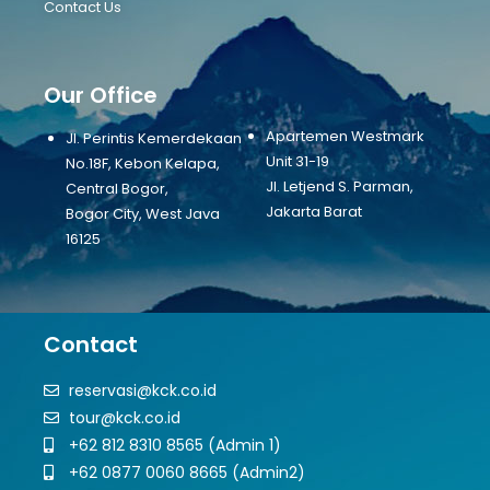
Contact Us
Our Office
Apartemen Westmark
Jl. Perintis Kemerdekaan
Unit 31-19
No.18F, Kebon Kelapa,
Jl. Letjend S. Parman,
Central Bogor,
Jakarta Barat
Bogor City, West Java
16125
Contact
reservasi@kck.co.id
tour@kck.co.id
+62 812 8310 8565 (Admin 1)
+62 0877 0060 8665 (Admin2)