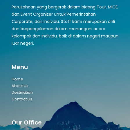
Perusahaan yang bergerak dalam bidang Tour, MICE,
dan Event Organizer untuk Pemerintahan,
Corporate, dan Individu. Staff kami merupakan ahli
dan berpengalaman dalam menangani acara
kelompok dan individu, baik di dalam negeri maupun
luar negeri.
Menu
Home
About Us
Destination
Contact Us
Our Office