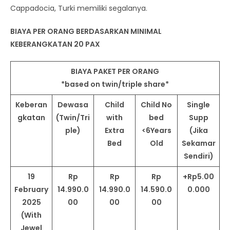
Cappadocia, Turki memiliki segalanya.
BIAYA PER ORANG BERDASARKAN MINIMAL
KEBERANGKATAN 20 PAX
BIAYA PAKET PER ORANG
*based on twin/triple share*
Keberan
Dewasa
Child
Child No
Single
gkatan
(Twin/Tri
with
bed
Supp
ple)
Extra
<6Years
(Jika
Bed
Old
Sekamar
Sendiri)
19
Rp
Rp
Rp
+Rp5.00
February
14.990.0
14.990.0
14.590.0
0.000
2025
00
00
00
(With
Jewel