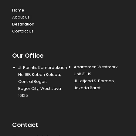
Home
About Us
Destination
Contact Us
Our Office
Apartemen Westmark
Jl. Perintis Kemerdekaan
Unit 31-19
No.18F, Kebon Kelapa,
Jl. Letjend S. Parman,
Central Bogor,
Jakarta Barat
Bogor City, West Java
16125
Contact