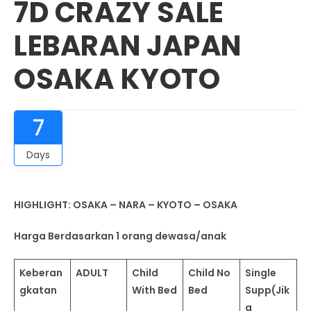
7D CRAZY SALE
LEBARAN JAPAN
OSAKA KYOTO
7
Days
HIGHLIGHT: OSAKA – NARA – KYOTO – OSAKA
Harga Berdasarkan 1 orang dewasa/anak
Keberan
ADULT
Child
Child No
Single
gkatan
With Bed
Bed
Supp(Jik
a