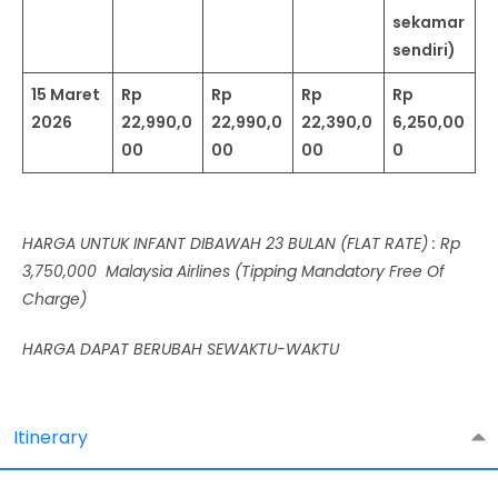
sekamar
sendiri)
15 Maret
Rp
Rp
Rp
Rp
2026
22,990,0
22,990,0
22,390,0
6,250,00
00
00
00
0
HARGA UNTUK INFANT DIBAWAH 23 BULAN (FLAT RATE) : Rp
3,750,000 Malaysia Airlines (Tipping Mandatory Free Of
Charge)
HARGA DAPAT BERUBAH SEWAKTU-WAKTU
Itinerary