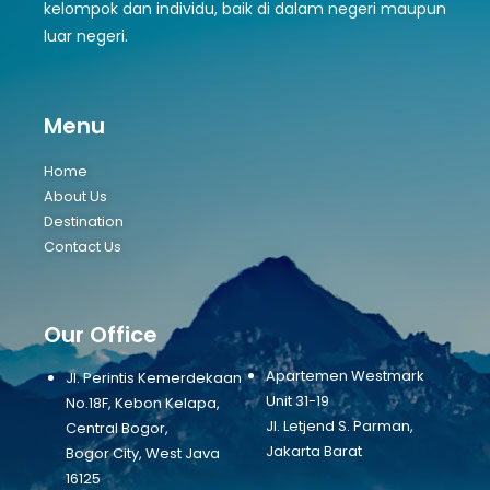
kelompok dan individu, baik di dalam negeri maupun
luar negeri.
Menu
Home
About Us
Destination
Contact Us
Our Office
Apartemen Westmark
Jl. Perintis Kemerdekaan
Unit 31-19
No.18F, Kebon Kelapa,
Jl. Letjend S. Parman,
Central Bogor,
Jakarta Barat
Bogor City, West Java
16125