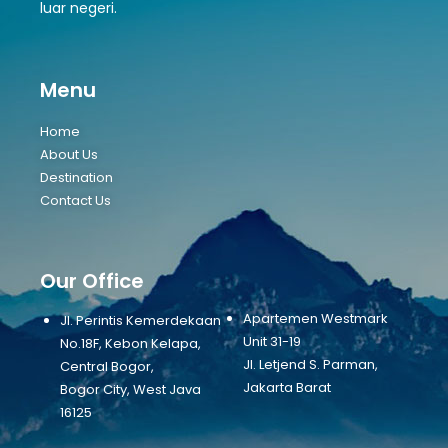
luar negeri.
Menu
Home
About Us
Destination
Contact Us
Our Office
Apartemen Westmark
Jl. Perintis Kemerdekaan
Unit 31-19
No.18F, Kebon Kelapa,
Jl. Letjend S. Parman,
Central Bogor,
Jakarta Barat
Bogor City, West Java
16125